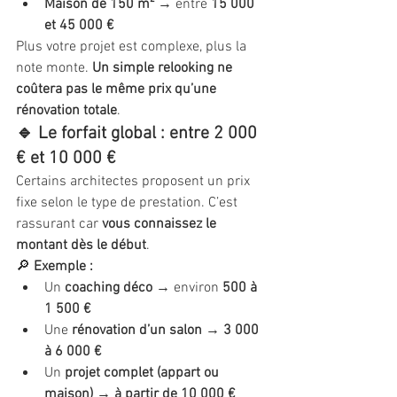
Maison de 150 m²
 → entre 
15 000 
et 45 000 €
Plus votre projet est complexe, plus la 
note monte. 
Un simple relooking ne 
coûtera pas le même prix qu’une 
rénovation totale
.
🔹 Le forfait global : entre 2 000 
€ et 10 000 €
Certains architectes proposent un prix 
fixe selon le type de prestation. C’est 
rassurant car 
vous connaissez le 
montant dès le début
.
🔎 
Exemple :
Un 
coaching déco
 → environ 
500 à 
1 500 €
Une 
rénovation d’un salon
 → 
3 000 
à 6 000 €
Un 
projet complet (appart ou 
maison)
 → 
à partir de 10 000 €