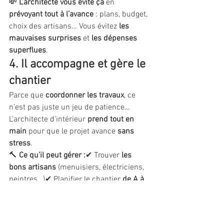
💸 
L’architecte vous évite ça
 en 
prévoyant tout à l’avance
 : plans, budget, 
choix des artisans… Vous évitez 
les 
mauvaises surprises
 et 
les dépenses 
superflues
.
4. Il accompagne et gère le 
chantier
Parce que 
coordonner les travaux
, ce 
n’est pas juste un jeu de patience… 
L’architecte d’intérieur 
prend tout en 
main
 pour que le projet avance 
sans 
stress
.
🔨 
Ce qu’il peut gérer :
✔ Trouver 
les 
bons artisans
 (menuisiers, électriciens, 
peintres…)✔ Planifier le chantier 
de A à 
Z
✔ Suivre l’évolution des travaux et 
s’assurer 
que tout est bien fait
✔ Éviter 
les retards et les dépassements de 