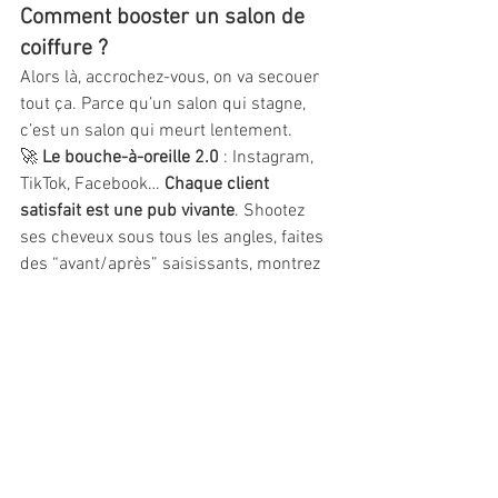
Comment booster un salon de 
coiffure ?
Alors là, accrochez-vous, on va secouer 
tout ça. Parce qu’un salon qui stagne, 
c’est un salon qui meurt lentement.
🚀 
Le bouche-à-oreille 2.0
 : Instagram, 
TikTok, Facebook… 
Chaque client 
satisfait est une pub vivante
. Shootez 
ses cheveux sous tous les angles, faites 
des “avant/après” saisissants, montrez 
les coulisses, créez du contenu qui 
donne envie de réserver.
🚀 
Les offres irrésistibles
 : -20% sur la 
première couleur ? Un soin offert pour 
trois visites ? Une coupe gratuite pour 
un parrainage ? Il faut 
inciter à revenir
.
🚀 
Un service client qui tue
 : on n’est 
pas dans une chaîne où les gens sont 