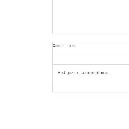
Commentaires
Rédigez un commentaire...
Volet roulant Velux bloqué ? Voici
comment le réparer sans stress !