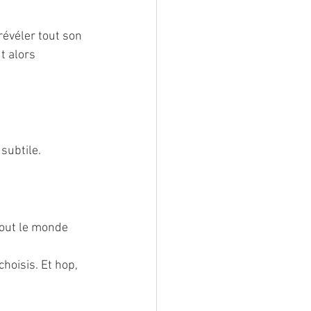
révéler tout son 
t alors 
subtile.
 tout le monde 
hoisis. Et hop, 