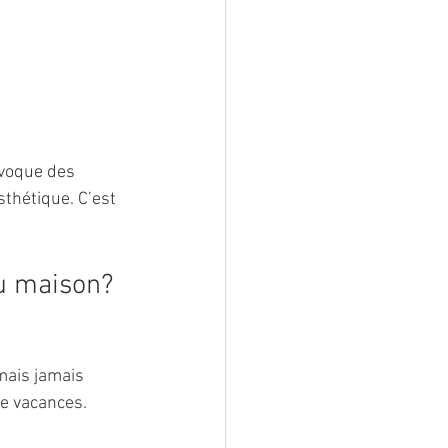
 évoque des 
sthétique. C’est 
ou maison?
mais jamais 
de vacances. 