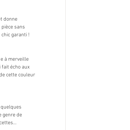
et donne 
a pièce sans 
chic garanti !
e à merveille 
fait écho aux 
de cette couleur 
t quelques 
e genre de 
ecettes…