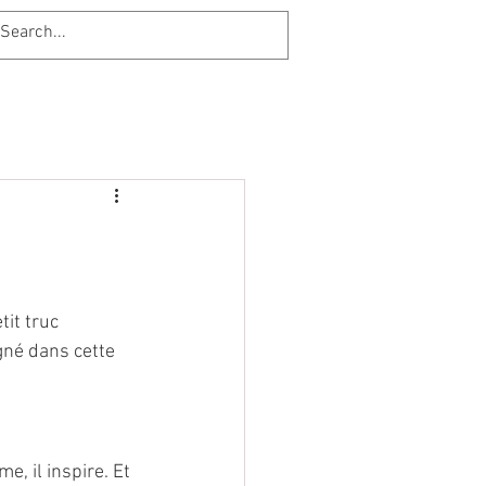
tit truc 
gné dans cette 
e, il inspire. Et 