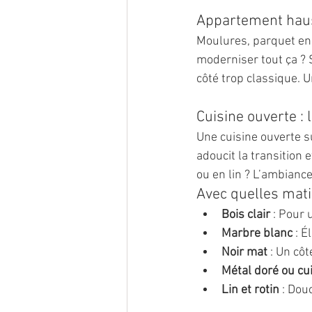
Appartement haus
Moulures, parquet en 
moderniser tout ça ? 
côté trop classique. U
Cuisine ouverte :
Une cuisine ouverte su
adoucit la transition 
ou en lin ? L’ambianc
Avec quelles mati
Bois clair
 : Pour
Marbre blanc
 : 
Noir mat
 : Un cô
Métal doré ou cu
Lin et rotin
 : Dou