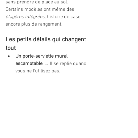
sans prendre de place au sol.
Certains modèles ont même des 
étagères intégrées
, histoire de caser 
encore plus de rangement.
Les petits détails qui changent 
tout
Un porte-serviette mural 
escamotable
 → Il se replie quand 
vous ne l’utilisez pas.
Des paniers suspendus
 → Idéal 
pour ranger les petits accessoires 
sans envahir le plan de travail.
Un rideau de douche transparent
 → 
Ça évite de "couper" visuellement la 
pièce.
Des crochets adhésifs partout
 → 
Pour les bijoux, les gants de toilette, 
les sèche-cheveux…