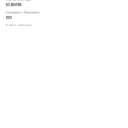
SCI BEATRIX
Conception + Réalisation
2021
Surface aménagée
126 m²
Montant des travaux
65 055 € HT
Localisation
Maulette [78]
Entreprises
Gros Œuvre / Terrassement / Couverture
Charpente Bois / Serrurerie
SARL SORET
LES CHARPENTIERS DU THYMERAIS
© 2025 - Clarté Atelier d'Architecture