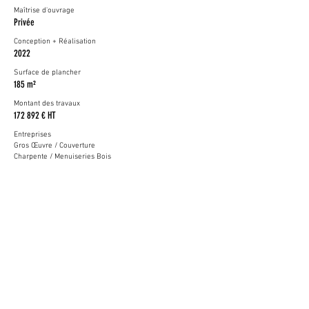
Maîtrise d'ouvrage
Privée
Conception + Réalisation
2022
Surface de plancher
185 m²
Montant des travaux
172 892 € HT
Entreprises
Gros Œuvre / Couverture
Charpente / Menuiseries Bois
Menuiseries Extérieures
Isolation / Doublages
Plomberie
Electricité
Revêtement Sol Souple
Peinture
SORET
P. BERNIER
VERRE-ALU
SORET
HOUDAN PLOMBERIE CHAUFFAGE
ORGANI PACK
SOLS 28