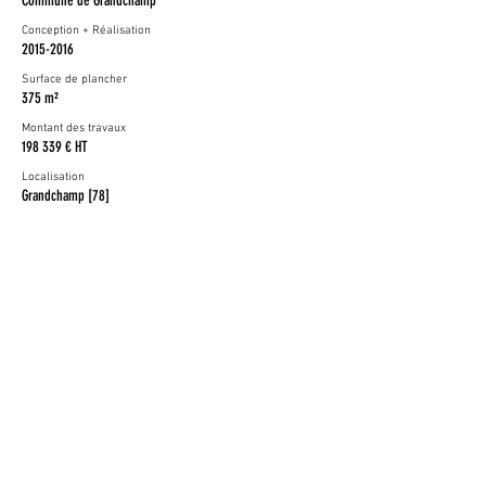
Commune de Grandchamp
Conception + Réalisation
2015-2016
Surface de plancher
375 m²
Montant des travaux
198 339 € HT
Localisation
Grandchamp [78]
Entreprises
Gros Œuvre / ITE
Couverture
Menuiseries Extérieures
Isolation / Doublages
Menuiseries Bois
Électricité
Peinture
REHA CONSTRUCTION
LCC
MGB
MGB
GARNIER
INOVELEC
PEINDECOR YVELINOIS